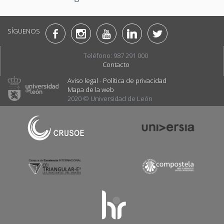
SÍGUENOS
Teléfono: 987 291 000
Contacto
Aviso legal
-
Política de privacidad
Mapa de la web
2020 © Universidad de León